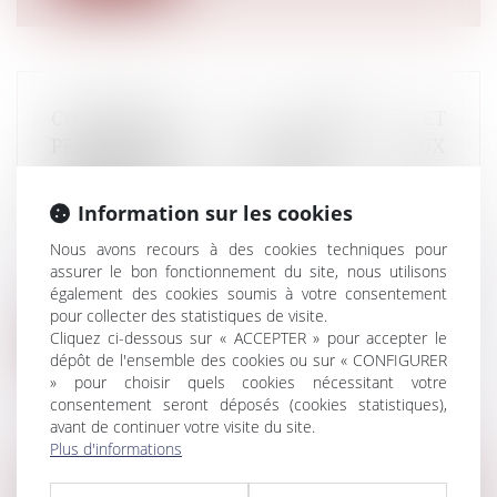
CONVENTION DE DIVORCE ET
PRÉCISIONS QUANT AUX
INFORMATIONS RELATIVES AUX
ENFANTS
Information sur les cookies
Droit de la famille, des personnes et de leur
Nous avons recours à des cookies techniques pour
patrimoine
/
Divorce et séparation
assurer le bon fonctionnement du site, nous utilisons
Dans la convention de divorce, les
également des cookies soumis à votre consentement
informations relatives aux enfants, surtou...
pour collecter des statistiques de visite.
Cliquez ci-dessous sur « ACCEPTER » pour accepter le
Lire la suite
dépôt de l'ensemble des cookies ou sur « CONFIGURER
» pour choisir quels cookies nécessitant votre
consentement seront déposés (cookies statistiques),
avant de continuer votre visite du site.
Plus d'informations
LE RÈGLEMENT DE LA TAXE