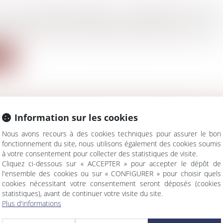
DE L'AUTORITÉ PARENTALE : DEMANDE ET EFFET
famille, des personnes et de leur patrimoine
/
Filiation
ve, le retrait de l’autorité parentale s’exerce lorsque l’intérê
ite
Information sur les cookies
CES PROFESSIONNELLES OBLIGATOIRES : PO
Nous avons recours à des cookies techniques pour assurer le bon
?
fonctionnement du site, nous utilisons également des cookies soumis
ligations et des suretés
/
Droit de la responsabilité
à votre consentement pour collecter des statistiques de visite.
onsabilité civile automobile, obligatoire pour les véhicules c
Cliquez ci-dessous sur « ACCEPTER » pour accepter le dépôt de
l'ensemble des cookies ou sur « CONFIGURER » pour choisir quels
ite
cookies nécessitant votre consentement seront déposés (cookies
statistiques), avant de continuer votre visite du site.
Plus d'informations