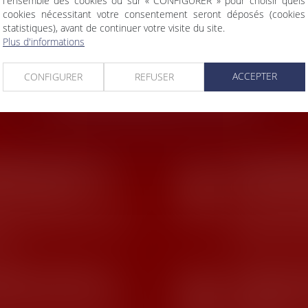
l'ensemble des cookies ou sur « CONFIGURER » pour choisir quels
cookies nécessitant votre consentement seront déposés (cookies
statistiques), avant de continuer votre visite du site.
Plus d'informations
US
EN SAVOIR PLUS
E
ACCEPTER
CONFIGURER
REFUSER
DERNIÈRES ACTUALITÉS
SUIVI DSN : CONSULTEZ LES ANOMALIES RECTIFIÉES APRÈS SUBSTITUTION
27
rotection sociale
Droit du travai
JUIL.
 ayant fait l’objet d’une
Dans le cadre d
e la déclaration sociale
dispositif spé
uite
contrats courts. 
CALCUL DES DROITS DE SUCCESSION : À QUI LA DETTE ?
22
ur patrimoine
/
Patrimoine
Droit de la fam