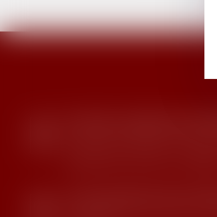
EN SAVOIR PL
03
Droit du travail - Employeurs
/
Droit de la p
AOÛT
Suivi DSN retrace désormais les anomalies
rectification par l’Urssaf à la suite d
nominative (DSN) de substitution...
Lire la s
09
Droit de la famille, des personnes et de le