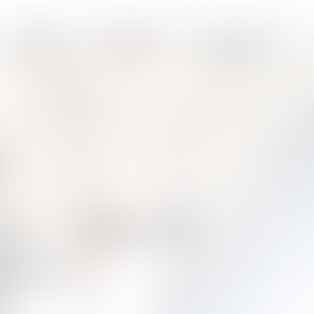
CONTACT
PLUS D'INFOS
RDV EN LIGNE
S
E - BRIVE
ction »