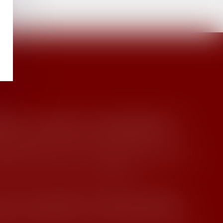
N SAVOIR PLUS
PRÉLÈVEMENT À LA SOURCE : L’ABATTEMENT APPLICABLE AUX CONTRATS COURTS ÉVOLUE
l - Employeurs
/
Droit de la protection sociale
u prélèvement à la source de l’impôt sur le revenu, un
cifique est prévu pour les salariés bénéficiant de
À la suite de la revalori...
Lire la suite
L'ÉPOUX AYANT ALIMENTÉ UN COMPTE PERSONNEL D'ÉPARGNE DE RETRAITE COMPLÉMENTAIRE AVEC DES DENIERS COMMUNS DOIT DES RÉCOMPENSES À LA COMMUNAUTÉ
ille, des personnes et de leur patrimoine
/
Divorce et