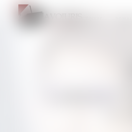
L'ÉQUIPE
DOMAI
CABINET 
« Le c