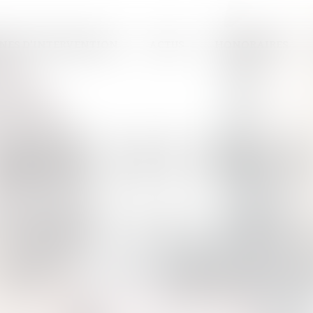
NES D'INTERVENTION
ACTUS
HONORAIRES
AVOJURI
D'AVOCATS TULL
lient au centre de notre a