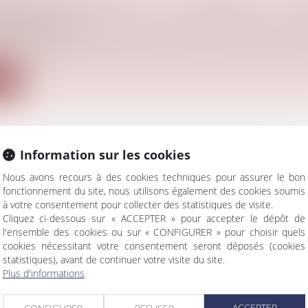
N DES SUCCESSIONS : LES FRANÇAIS Y VO
MPOSITION
famille, des personnes et de leur patrimoine
/
Patrimoine et
idée de davantage taxer les grosses successions revient bea
ite
Information sur les cookies
FACTURES :INFRACTION DE FAUX OU D'ESCRO
Nous avons recours à des cookies techniques pour assurer le bon
/
Droit pénal des affaires
fonctionnement du site, nous utilisons également des cookies soumis
e bis in idem ne peut s’appliquer que lorsque les faits pours
à votre consentement pour collecter des statistiques de visite.
Cliquez ci-dessous sur « ACCEPTER » pour accepter le dépôt de
ite
l'ensemble des cookies ou sur « CONFIGURER » pour choisir quels
cookies nécessitant votre consentement seront déposés (cookies
statistiques), avant de continuer votre visite du site.
Plus d'informations
ACCEPTER