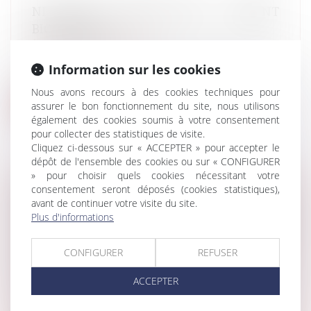
NI PÈRE, NI MÈRE, MAIS « PARENT
BIOLOGIQUE »
(NPU) Droit de la famille
Un homme qui a conçu un enfant après être
Information sur les cookies
devenu femme pour l’état civil se v...
Nous avons recours à des cookies techniques pour
Lire la suite
assurer le bon fonctionnement du site, nous utilisons
également des cookies soumis à votre consentement
pour collecter des statistiques de visite.
Cliquez ci-dessous sur « ACCEPTER » pour accepter le
dépôt de l'ensemble des cookies ou sur « CONFIGURER
» pour choisir quels cookies nécessitant votre
consentement seront déposés (cookies statistiques),
INDEMNISATION DE LA PERTE D’EMPLOI
avant de continuer votre visite du site.
RÉSULTANT D’UN ACCIDENT DU TRAVAIL
Plus d'informations
: COMPÉTENCE DU JUGE PRUD’HOMAL OU
DES JURIDICTIONS DE SÉCURITÉ
CONFIGURER
REFUSER
SOCIALE ?
ACCEPTER
Droit du travail - Employeurs
/
Droit de la
protection sociale