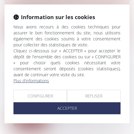
accident du travail
La Cour de cassation n’avait pas encore eu
l’occasion de se prononcer sur la...
Information sur les cookies
Nous avons recours à des cookies techniques pour
Lire la suite
assurer le bon fonctionnement du site, nous utilisons
également des cookies soumis à votre consentement
pour collecter des statistiques de visite.
Cliquez ci-dessous sur « ACCEPTER » pour accepter le
dépôt de l'ensemble des cookies ou sur « CONFIGURER
» pour choisir quels cookies nécessitant votre
INDEMNISATION À LA SUITE D’UN
consentement seront déposés (cookies statistiques),
ACCIDENT DE LA ROUTE : COMPÉTENCE
avant de continuer votre visite du site.
Plus d'informations
TERRITORIALE
Droit des obligations et des suretés
/
Droit de
la responsabilité
CONFIGURER
REFUSER
Les ayants droit de la victime d’un accident de
ACCEPTER
la route assignent l’assureur...
Lire la suite