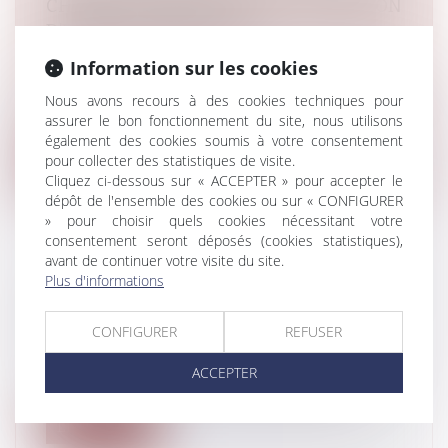
CHARGE : CONDITIONS DE L’OBLIGATION
D’EXPERTISE MÉDICALE
Droit du travail - Employeurs
/
Droit de la
Information sur les cookies
protection sociale
Il résulte de la combinaison des articles L. 141-1
Nous avons recours à des cookies techniques pour
assurer le bon fonctionnement du site, nous utilisons
et R. 142-24, alinéa 1er,...
également des cookies soumis à votre consentement
pour collecter des statistiques de visite.
Lire la suite
Cliquez ci-dessous sur « ACCEPTER » pour accepter le
dépôt de l'ensemble des cookies ou sur « CONFIGURER
» pour choisir quels cookies nécessitant votre
consentement seront déposés (cookies statistiques),
avant de continuer votre visite du site.
Plus d'informations
COMMENT FAIRE POUR PORTER PLAINTE
PENDANT LE CONFINEMENT ?
CONFIGURER
REFUSER
Droit pénal
Il est possible de déposer une plainte en
ACCEPTER
gendarmerie ou dans un commissariat...
Lire la suite