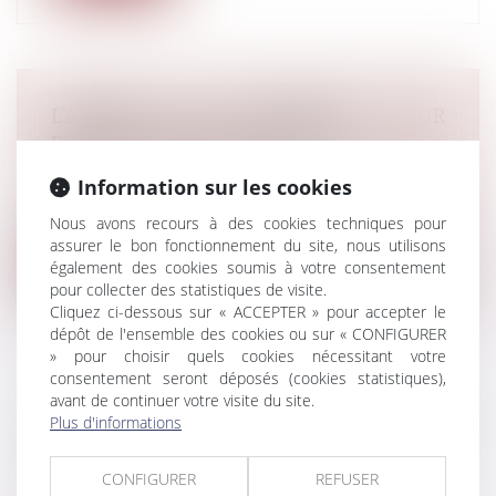
L'ABSENCE EN ENTREPRISE POUR
EXERCICE DU DROIT DE VOTE
Droit du travail - Salariés
Information sur les cookies
Le dimanche 26 mai 2019, se tiendront les
élections européennes. Si des salar...
Nous avons recours à des cookies techniques pour
assurer le bon fonctionnement du site, nous utilisons
Lire la suite
également des cookies soumis à votre consentement
pour collecter des statistiques de visite.
Cliquez ci-dessous sur « ACCEPTER » pour accepter le
dépôt de l'ensemble des cookies ou sur « CONFIGURER
» pour choisir quels cookies nécessitant votre
consentement seront déposés (cookies statistiques),
avant de continuer votre visite du site.
ABUS DE BIENS SOCIAUX : LA SAISIE SUR
Plus d'informations
COMPTES BANCAIRES PEUT ÊTRE
AUTORISÉE PAR TOUS MOYENS
CONFIGURER
REFUSER
Droit pénal
/
Droit pénal des affaires