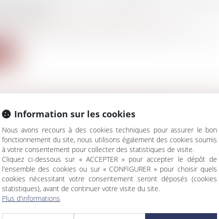
ÉPENDANTS
vail - Employeurs
/
Droit de la protection sociale
ociale des indépendants (ex-RSI) est sur les rails. Il est possi
ite
Information sur les cookies
ONT LES MOYENS DE DÉFENSE DONT DISPO
RS EN CAS DE CONTRÔLE URSSAF ?
Nous avons recours à des cookies techniques pour assurer le bon
fonctionnement du site, nous utilisons également des cookies soumis
vail - Employeurs
/
Droit de la protection sociale
à votre consentement pour collecter des statistiques de visite.
rise, en cas de redressement Urssaf, gardez à l'esprit qu'il es
Cliquez ci-dessous sur « ACCEPTER » pour accepter le dépôt de
l'ensemble des cookies ou sur « CONFIGURER » pour choisir quels
ite
cookies nécessitant votre consentement seront déposés (cookies
statistiques), avant de continuer votre visite du site.
Plus d'informations