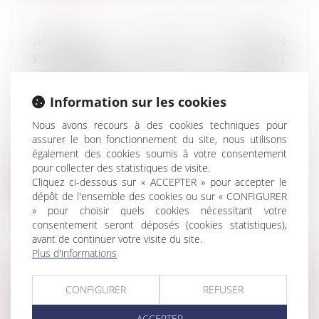
AMIANTE : LA COUR DE CASSATION
RECONNAÎT LE DROIT
À L’INDEMNISATION D’EX-SALARIÉS
D’EDF
Information sur les cookies
Droit du travail - Salariés
/
Responsabilité
Nous avons recours à des cookies techniques pour
accident du travail
assurer le bon fonctionnement du site, nous utilisons
Les anciens salariés de la centrale d’Arjuzanx
également des cookies soumis à votre consentement
exposés à l’amiante sont en dr...
pour collecter des statistiques de visite.
Cliquez ci-dessous sur « ACCEPTER » pour accepter le
Lire la suite
dépôt de l'ensemble des cookies ou sur « CONFIGURER
» pour choisir quels cookies nécessitant votre
consentement seront déposés (cookies statistiques),
avant de continuer votre visite du site.
Plus d'informations
ASSURANCE AUTOMOBILE ET
CONFIGURER
REFUSER
INTERVENTION VOLONTAIRE DU FGAO
AU PÉNAL
ACCEPTER